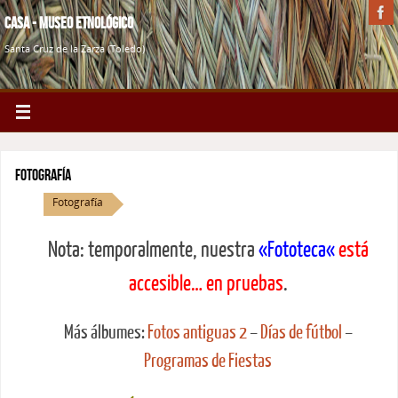
Casa - Museo Etnológico
Santa Cruz de la Zarza (Toledo)
Fotografía
Fotografía
Nota: temporalmente, nuestra
«
Fototeca
«
está
accesible… en pruebas
.
Más álbumes:
Fotos antiguas 2
–
Días de fútbol
–
Programas de Fiestas