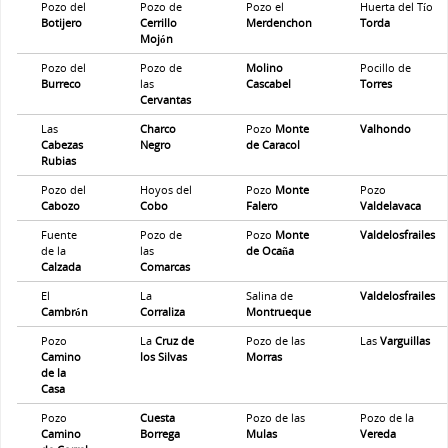
Pozo del
Pozo de
Pozo el
Huerta del Tío
Botijero
Cerrillo
Merdenchon
Torda
Mojón
Pozo del
Pozo de
Molino
Pocillo de
Burreco
las
Cascabel
Torres
Cervantas
Las
Charco
Pozo
Monte
Valhondo
Cabezas
Negro
de Caracol
Rubias
Pozo del
Hoyos del
Pozo
Monte
Pozo
Cabozo
Cobo
Falero
Valdelavaca
Fuente
Pozo de
Pozo
Monte
Valdelosfrailes
de la
las
de Ocaña
Calzada
Comarcas
El
La
Salina de
Valdelosfrailes
Cambrón
Corraliza
Montrueque
Pozo
La
Cruz de
Pozo de las
Las
Varguillas
Camino
los Silvas
Morras
de la
Casa
Pozo
Cuesta
Pozo de las
Pozo de la
Camino
Borrega
Mulas
Vereda