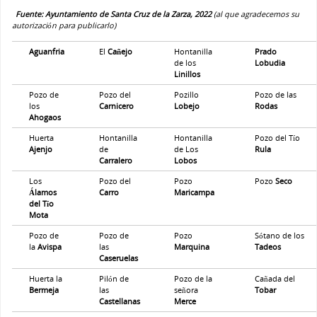
Fuente: Ayuntamiento de Santa Cruz de la Zarza, 2022
(al que agradecemos su
autorización para publicarlo)
Aguanfria
El
Cañejo
Hontanilla
Prado
de los
Lobudia
Linillos
Pozo de
Pozo del
Pozillo
Pozo de las
los
Carnicero
Lobejo
Rodas
Ahogaos
Huerta
Hontanilla
Hontanilla
Pozo del Tío
Ajenjo
de
de Los
Rula
Carralero
Lobos
Los
Pozo del
Pozo
Pozo
Seco
Álamos
Carro
Maricampa
del Tío
Mota
Pozo de
Pozo de
Pozo
Sótano de los
la
Avispa
las
Marquina
Tadeos
Caseruelas
Huerta la
Pilón de
Pozo de la
Cañada del
Bermeja
las
señora
Tobar
Castellanas
Merce