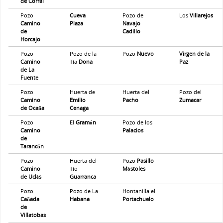
de Corral
Pozo
Cueva
Pozo de
Los
Villarejos
Camino
Plaza
Navajo
de
Cadillo
Horcajo
Pozo
Pozo de la
Pozo
Nuevo
Virgen de la
Camino
Tía
Dona
Paz
de La
Fuente
Pozo
Huerta de
Huerta del
Pozo del
Camino
Emilio
Pacho
Zumacar
de Ocaña
Cenaga
Pozo
El
Gramón
Pozo de los
Camino
Palacios
de
Tarancón
Pozo
Huerta del
Pozo
Pasillo
Camino
Tío
Móstoles
de Uclés
Guarranca
Pozo
Pozo de La
Hontanilla el
Cañada
Habana
Portachuelo
de
Villatobas