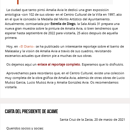
La ciudad que tanto pintó Amalia Avia le dedicó una gran exposición
antológica -con 102 de sus obras- en el Centro Cultural de la Villa en 1997, año
en el que le concedió la Medalla del Mérito Artístico del Ayuntamiento.
Actualmente, comisariada por
Estrella de Diego
, la Sala Alcalá 31 prepara una
nueva gran muestra sobre la pintura de Amalia Avia, si bien tendremos que
esperar hasta septiembre de 2022 para visitarla, 25 años después de aquella
primera.
Hoy, en
«El Diario»
se ha publicado un interesante reportaje sobre el barrio de
Malasaña y la visión de Amalia Avia a través de sus cuadros, revisitando
escenarios actuales que dieron pie a muchas de sus obras.
Os dejamos aquí un
enlace al reportaje completo
.
Esperamos que lo disfrutéis.
Aprovechamos para recordaros que, en el Centro Cultural, existe una colección
muy completa de la obra gráfica de Amalia Avia, además de otras obras de Lucio
Muñoz Garcia, Lucio Muñoz Avia y Amalia González Avia. Os recomendamos
visitarla.
Carta del presidente de ACAME
Santa Cruz de la Zarza, 20 de marzo de 2021
Queridos socios y socias: