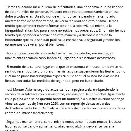
Hemos superado un año lleno de dificultades, una pandemia, que ha llenado
de dolor a miles de personas. Nuestro más sincero acompañamiento en ese
dolor a todas ellas. Un año donde el mundo se ha parado y ha cambiado
nuestra forma de comportarnos, de ver la realidad con otro prisma. Hemos
tenido que aprender nuevas formas de vida, a sobrevivir al miedo, a la
inseguridad, al cambio para el que no estábamos preparados. En un año hemos
tenido que aprender a convivir de otra manera y a darnos cuenta de lo
importante que es la sanidad pública, la enseñanza, la seguridad y todos los
estamentos que velan por el bien común.
Todos los sectores de la sociedad se han visto azotados, mermados, sin
movimientos económicos y laborales, llegando a situaciones desastrosas.
El mundo de la cultura, lugar en el que se encuentra el museo, también se ha
sentido resentido, se prohibieron las visitas y se suspendieron las fiestas, por lo
cual no se pudo hacer ninguna exposición. Se abrió el museo los días de las
fiestas, con todas las medidas de seguridad, pero no fue visitado.
José Manuel Avia ha seguido actualizando la página web, enriqueciendo la
sección de la fototeca con nuevas fotos, cedidas por Delfín Sánchez. Igualmente
en la página web se ha querido hacer un homenaje a nuestro querido Santiago
Almarza, que nos dejó en este 2020, con un reportaje de sus acuarelas
dedicadas a Santa Cruz. Os invito a visitarla y disfrutarla con lo grandioso de su
contenido, museosantacruz.org
Seguimos manteniendo, con el mismo entusiasmo, nuestro museo. Nuestra
labor es conservarlo y aumentarlo, añadiendo algún nuevo enser para la
colección.