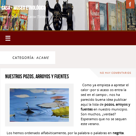
Casa - Museo Etnológico
Santa Cruz de la Zarza (Toledo)
CATEGORÍA:
ACAME
NO HAY COMENTARIOS
Nuestros pozos, arroyos y fuentes
Como ya empieza a apretar el
calor -por si acaso os entra la
sed en el campo-, nos ha
parecido buena idea publicar
aquí la lista de
pozos, arroyos y
fuentes
en nuestro municipio.
Son muchos, ¿verdad?
Esperamos que no se sequen
este verano.
Los hemos ordenado alfabéticamente, por la palabra o palabras en
negrita
.